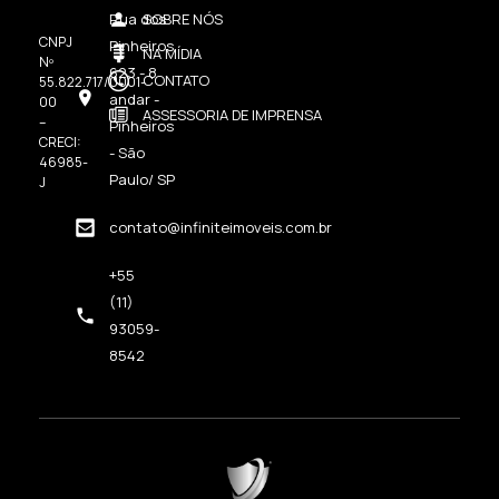
Rua dos
SOBRE NÓS
CNPJ
Pinheiros,
NA MÍDIA
Nº
623 - 8
CONTATO
55.822.717/0001-
andar -
00
ASSESSORIA DE IMPRENSA
–
Pinheiros
CRECI:
- São
46985-
Paulo/ SP
J
contato@infiniteimoveis.com.br
+55
(11)
93059-
8542