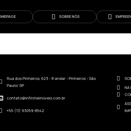
OMEPAGE
SOBRE NÓS
EMPREE
Rua dos Pinheiros, 623 - 8 andar - Pinheiros - São
SO
Paulo/ SP
NA 
CO
contato@infiniteimoveis.com.br
ASS
+55 (11) 93059-8542
IM