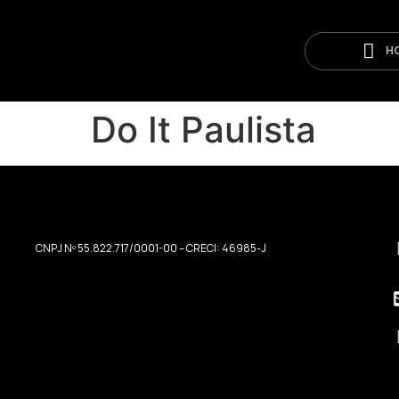
H
Do It Paulista
CNPJ Nº 55.822.717/0001-00 – CRECI: 46985-J