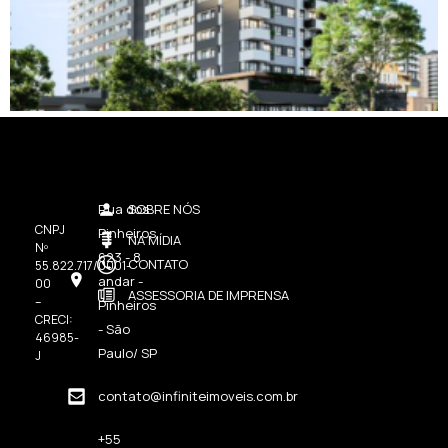
Rua dos
SOBRE NÓS
CNPJ
Pinheiros,
NA MÍDIA
Nº
623 - 8
CONTATO
55.822.717/0001-
andar -
00
ASSESSORIA DE IMPRENSA
–
Pinheiros
CRECI:
- São
46985-
Paulo/ SP
J
contato@infiniteimoveis.com.br
+55