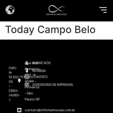
Today Campo Belo
Rua dos
SOBRE NÓS
CNPJ
Pinheiros,
NA MÍDIA
Nº
623 - 8
CONTATO
55.822.717/0001-
andar -
00
ASSESSORIA DE IMPRENSA
–
Pinheiros
CRECI:
- São
46985-
Paulo/ SP
J
contato@infiniteimoveis.com.br