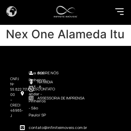
Nex One Alameda Itu
Rua dos
SOBRE NÓS
CNPJ
Pinheiros,
NA MÍDIA
Nº
623 - 8
CONTATO
55.822.717/0001-
andar -
00
ASSESSORIA DE IMPRENSA
–
Pinheiros
CRECI:
- São
46985-
Paulo/ SP
J
contato@infiniteimoveis.com.br