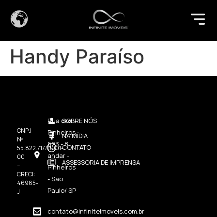
Handy Paraíso
Rua dos
SOBRE NÓS
CNPJ
Pinheiros,
NA MÍDIA
Nº
623 - 8
CONTATO
55.822.717/0001-
andar -
00
ASSESSORIA DE IMPRENSA
–
Pinheiros
CRECI:
- São
46985-
Paulo/ SP
J
contato@infiniteimoveis.com.br