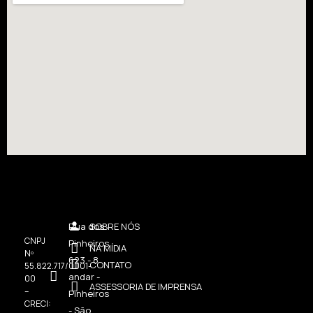
Rua dos
SOBRE NÓS
CNPJ
Pinheiros,
NA MÍDIA
Nº
623 - 8
CONTATO
55.822.717/0001-
andar -
00
ASSESSORIA DE IMPRENSA
–
Pinheiros
CRECI:
- São