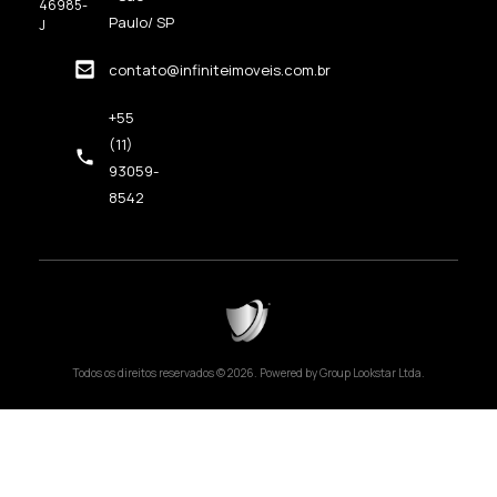
46985-
Paulo/ SP
J
contato@infiniteimoveis.com.br
+55
(11)
93059-
8542
Todos os direitos reservados © 2026. Powered by Group Lookstar Ltda.