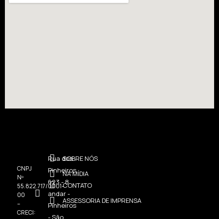
Rua dos
SOBRE NÓS
CNPJ
Pinheiros,
NA MÍDIA
Nº
623 - 8
CONTATO
55.822.717/0001-
andar -
00
ASSESSORIA DE IMPRENSA
–
Pinheiros
CRECI:
- São