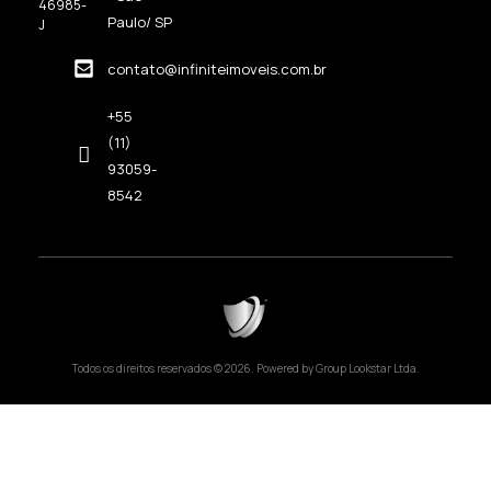
46985-
Paulo/ SP
J
contato@infiniteimoveis.com.br
+55
(11)
93059-
8542
Todos os direitos reservados © 2026. Powered by Group Lookstar Ltda.