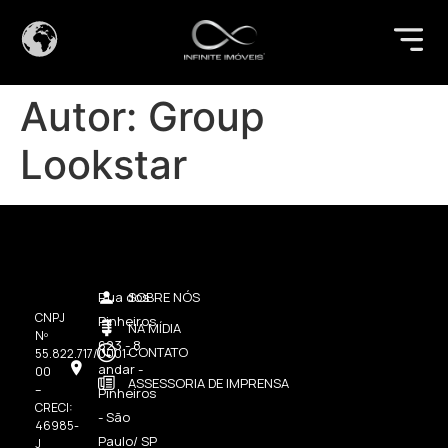
Autor:
Group
Lookstar
Rua dos
SOBRE NÓS
CNPJ
Pinheiros,
NA MÍDIA
Nº
623 - 8
CONTATO
55.822.717/0001-
andar -
00
ASSESSORIA DE IMPRENSA
–
Pinheiros
CRECI:
- São
46985-
Paulo/ SP
J